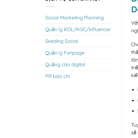
D
Social Marketing Planning
Vớ
Quản lý KOL/KOC/Influencer
ng
Seeding Social
Ch
th
Quản lý Fanpage
tăn
Quảng cáo digital
tr
ki
PR báo chí
Tu
sẽ 