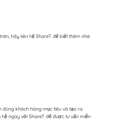
ên, hãy liên hệ ShareT để biết thêm nhé.
ận đúng khách hàng mục tiêu và tạo ra
ên hệ ngay với ShareT để được tư vấn miễn