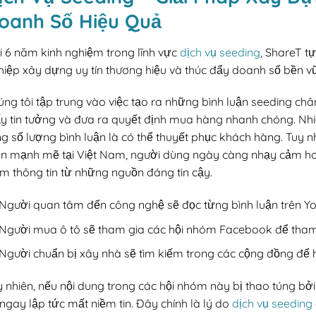
oanh Số Hiệu Quả
i 6 năm kinh nghiệm trong lĩnh vực
dịch vụ seeding
, ShareT t
hiệp xây dựng uy tín thương hiệu và thúc đẩy doanh số bền v
úng tôi tập trung vào việc tạo ra những bình luận seeding ch
ấy tin tưởng và đưa ra quyết định mua hàng nhanh chóng. Nh
g số lượng bình luận là có thể thuyết phục khách hàng. Tuy n
iển mạnh mẽ tại Việt Nam, người dùng ngày càng nhạy cảm hơ
ếm thông tin từ những nguồn đáng tin cậy.
Người quan tâm đến công nghệ sẽ đọc từng bình luận trên Y
Người mua ô tô sẽ tham gia các hội nhóm Facebook để tham 
Người chuẩn bị xây nhà sẽ tìm kiếm trong các cộng đồng để học
y nhiên, nếu nội dung trong các hội nhóm này bị thao túng bở
ngay lập tức mất niềm tin. Đây chính là lý do
dịch vụ seeding