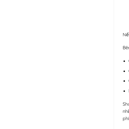
Nế
Bê
Sh
nhữ
phí