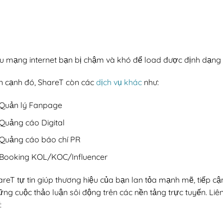
u mạng internet bạn bị chậm và khó để load được định dạng tr
n cạnh đó, ShareT còn các
dịch vụ khác
như:
Quản lý Fanpage
Quảng cáo Digital
Quảng cáo báo chí PR
Booking KOL/KOC/Influencer
areT tự tin giúp thương hiệu của bạn lan tỏa mạnh mẽ, tiếp c
ng cuộc thảo luận sôi động trên các nền tảng trực tuyến. Li
: