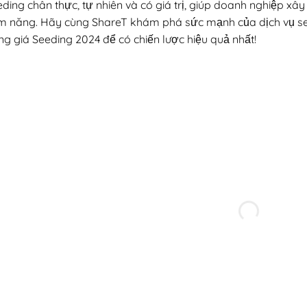
ding chân thực, tự nhiên và có giá trị, giúp doanh nghiệp xâ
ềm năng. Hãy cùng ShareT khám phá sức mạnh của dịch vụ se
g giá Seeding 2024 để có chiến lược hiệu quả nhất!