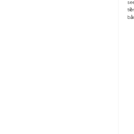
see
ti
bản