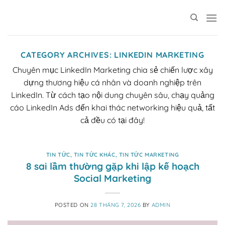
Skip
to
content
CATEGORY ARCHIVES:
LINKEDIN MARKETING
Chuyên mục LinkedIn Marketing chia sẻ chiến lược xây
dựng thương hiệu cá nhân và doanh nghiệp trên
LinkedIn. Từ cách tạo nội dung chuyên sâu, chạy quảng
cáo LinkedIn Ads đến khai thác networking hiệu quả, tất
cả đều có tại đây!
TIN TỨC
,
TIN TỨC KHÁC
,
TIN TỨC MARKETING
8 sai lầm thường gặp khi lập kế hoạch
Social Marketing
POSTED ON
28 THÁNG 7, 2026
BY
ADMIN