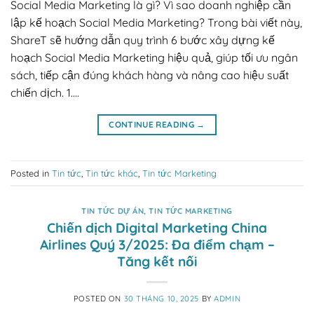
Social Media Marketing là gì? Vì sao doanh nghiệp cần
lập kế hoạch Social Media Marketing? Trong bài viết này,
ShareT sẽ hướng dẫn quy trình 6 bước xây dựng kế
hoạch Social Media Marketing hiệu quả, giúp tối ưu ngân
sách, tiếp cận đúng khách hàng và nâng cao hiệu suất
chiến dịch. 1….
CONTINUE READING
→
Posted in
Tin tức
,
Tin tức khác
,
Tin tức Marketing
TIN TỨC DỰ ÁN
,
TIN TỨC MARKETING
Chiến dịch Digital Marketing China
Airlines Quý 3/2025: Đa điểm chạm –
Tăng kết nối
POSTED ON
30 THÁNG 10, 2025
BY
ADMIN