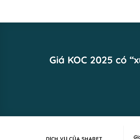
Skip
to
content
Giá KOC 2025 có “x
Gi
DỊCH VỤ CỦA SHARET