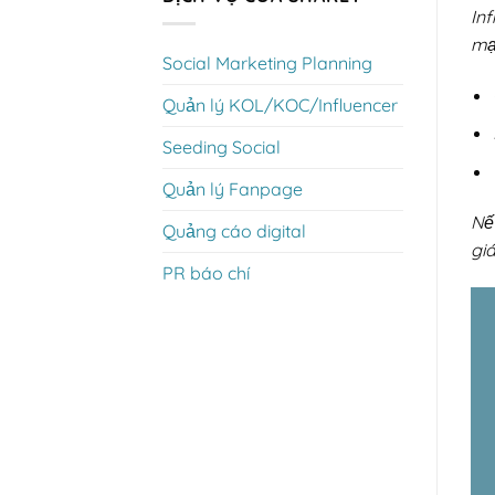
In
mạ
Social Marketing Planning
Quản lý KOL/KOC/Influencer
Seeding Social
Quản lý Fanpage
Nế
Quảng cáo digital
giá
PR báo chí