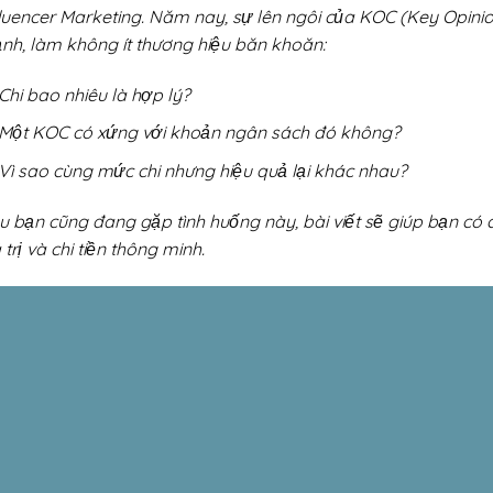
fluencer Marketing. Năm nay, sự lên ngôi của KOC (Key Opini
nh, làm không ít thương hiệu băn khoăn:
Chi bao nhiêu là hợp lý?
Một KOC có xứng với khoản ngân sách đó không?
Vì sao cùng mức chi nhưng hiệu quả lại khác nhau?
u bạn cũng đang gặp tình huống này, bài viết sẽ giúp bạn có 
 trị và chi tiền thông minh.