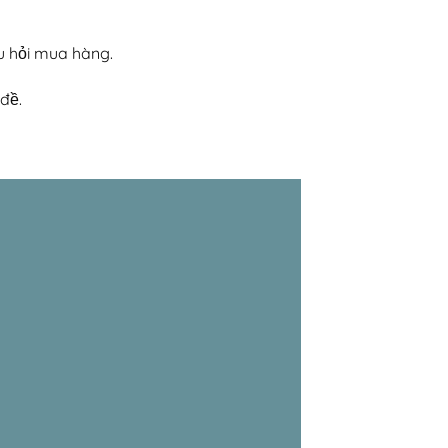
u hỏi mua hàng.
đề.