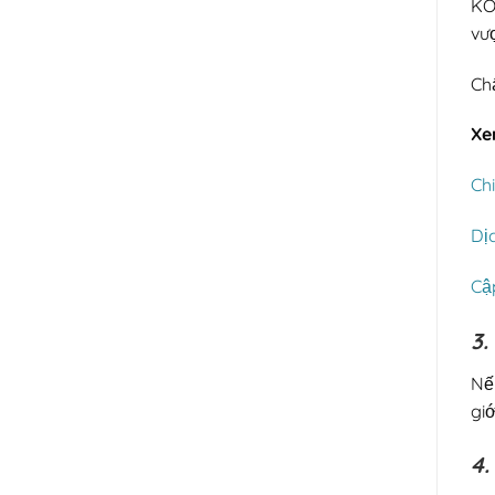
KOC
vượ
Chấ
Xe
Chi
Dị
Cậ
3.
Nế
giớ
4.