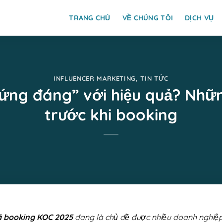
TRANG CHỦ
VỀ CHÚNG TÔI
DỊCH VỤ
INFLUENCER MARKETING
,
TIN TỨC
ứng đáng” với hiệu quả? Nhữn
trước khi booking
á booking KOC 2025
đang là chủ đề được nhiều doanh nghiệp 