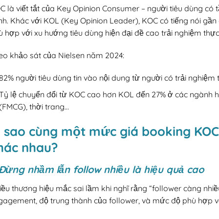
C là viết tắt của Key Opinion Consumer – người tiêu dùng có
h. Khác với KOL (Key Opinion Leader), KOC có tiếng nói gần g
 hợp với xu hướng tiêu dùng hiện đại đề cao trải nghiệm thực 
eo khảo sát của Nielsen năm 2024:
82% người tiêu dùng tin vào nội dung từ người có trải nghiệm 
Tỷ lệ chuyển đổi từ KOC cao hơn KOL đến 27% ở các ngành h
(FMCG), thời trang…
ì sao cùng một mức giá booking KOC 
hác nhau?
 Đừng nhầm lẫn follow nhiều là hiệu quả cao
ều thương hiệu mắc sai lầm khi nghĩ rằng “follower càng nhiều
gagement, độ trung thành của follower, và mức độ phù hợp vớ