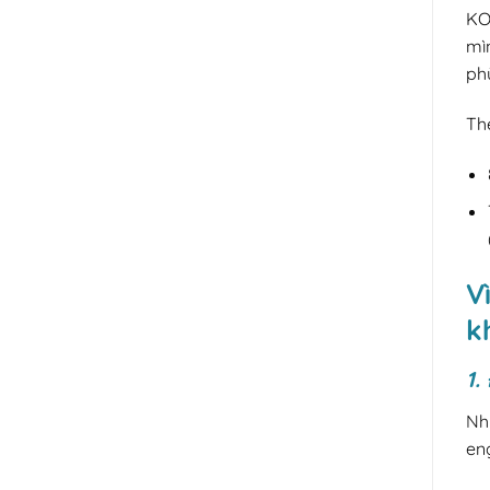
KO
mìn
phù
Th
V
k
1.
Nhi
en