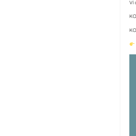
Ví 
KO
KOC