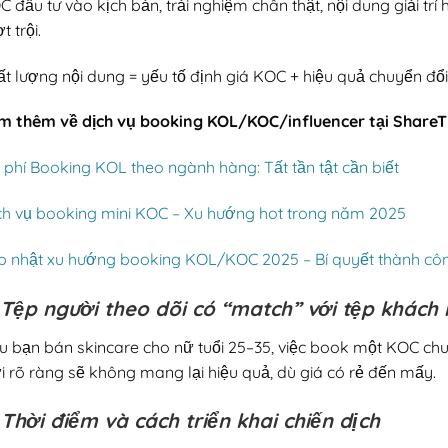
 đầu tư vào kịch bản, trải nghiệm chân thật, nội dung giải trí
t trội.
t lượng nội dung = yếu tố định giá KOC + hiệu quả chuyển đổi
m thêm
về dịch vụ booking KOL/KOC/influencer tại ShareT
 phí Booking KOL theo ngành hàng: Tất tần tật cần biết
ch vụ booking mini KOC – Xu hướng hot trong năm 2025
p nhật xu hướng booking KOL/KOC 2025 – Bí quyết thành côn
 Tệp người theo dõi có “match” với tệp khách
u bạn bán skincare cho nữ tuổi 25–35, việc book một KOC c
i rõ ràng sẽ không mang lại hiệu quả, dù giá có rẻ đến mấy.
 Thời điểm và cách triển khai chiến dịch