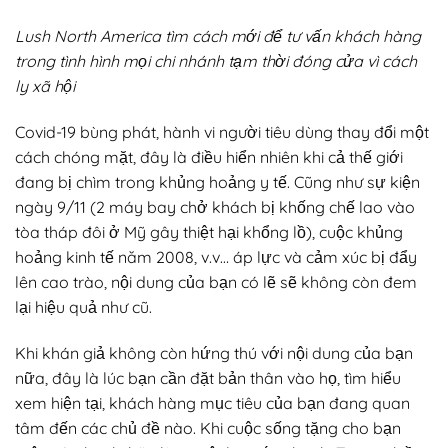
Lush North America tìm cách mới để tư vấn khách hàng
trong tình hình mọi chi nhánh tạm thời đóng cửa vì cách
ly xã hội
Covid-19 bùng phát, hành vi người tiêu dùng thay đổi một
cách chóng mặt, đây là điều hiển nhiên khi cả thế giới
đang bị chìm trong khủng hoảng y tế. Cũng như sự kiện
ngày 9/11 (2 máy bay chở khách bị khống chế lao vào
tòa tháp đôi ở Mỹ gây thiệt hại khổng lồ), cuộc khủng
hoảng kinh tế năm 2008, v.v… áp lực và cảm xúc bị đẩy
lên cao trào, nội dung của bạn có lẽ sẽ không còn đem
lại hiệu quả như cũ.
Khi khán giả không còn hứng thú với nội dung của bạn
nữa, đây là lúc bạn cần đặt bản thân vào họ, tìm hiểu
xem hiện tại, khách hàng mục tiêu của bạn đang quan
tâm đến các chủ đề nào. Khi cuộc sống tặng cho bạn