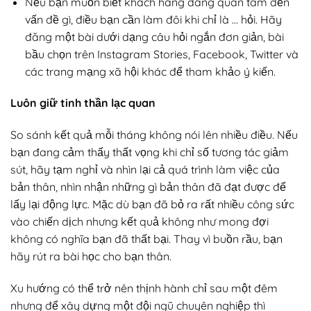
Nếu bạn muốn biết khách hàng đang quan tâm đến
vấn đề gì, điều bạn cần làm đôi khi chỉ là … hỏi. Hãy
đăng một bài dưới dạng câu hỏi ngắn đơn giản, bài
bầu chọn trên Instagram Stories, Facebook, Twitter và
các trang mạng xã hội khác để tham khảo ý kiến.
Luôn giữ tinh thần lạc quan
So sánh kết quả mỗi tháng không nói lên nhiều điều. Nếu
bạn đang cảm thấy thất vọng khi chỉ số tương tác giảm
sút, hãy tạm nghỉ và nhìn lại cả quá trình làm việc của
bản thân, nhìn nhận những gì bản thân đã đạt được để
lấy lại động lực. Mặc dù bạn đã bỏ ra rất nhiều công sức
vào chiến dịch nhưng kết quả không như mong đợi
không có nghĩa bạn đã thất bại. Thay vì buồn rầu, bạn
hãy rút ra bài học cho bạn thân.
Xu hướng có thể trở nên thịnh hành chỉ sau một đêm
nhưng để xây dựng một đội ngũ chuyên nghiệp thì