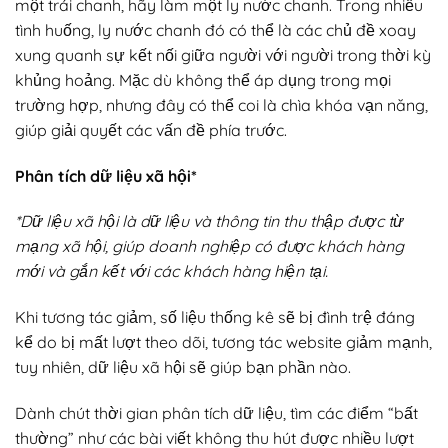
một trái chanh, hãy làm một ly nước chanh. Trong nhiều
tình huống, ly nước chanh đó có thể là các chủ đề xoay
xung quanh sự kết nối giữa người với người trong thời kỳ
khủng hoảng. Mặc dù không thể áp dụng trong mọi
trường hợp, nhưng đây có thể coi là chìa khóa vạn năng,
giúp giải quyết các vấn đề phía trước.
Phân tích dữ liệu xã hội*
*Dữ liệu xã hội là dữ liệu và thông tin thu thập được từ
mạng xã hội, giúp doanh nghiệp có được khách hàng
mới và gắn kết với các khách hàng hiện tại.
Khi tương tác giảm, số liệu thống kê sẽ bị đình trệ đáng
kể do bị mất lượt theo dõi, tương tác website giảm mạnh,
tuy nhiên, dữ liệu xã hội sẽ giúp bạn phần nào.
Dành chút thời gian phân tích dữ liệu, tìm các điểm “bất
thường” như các bài viết không thu hút được nhiều lượt