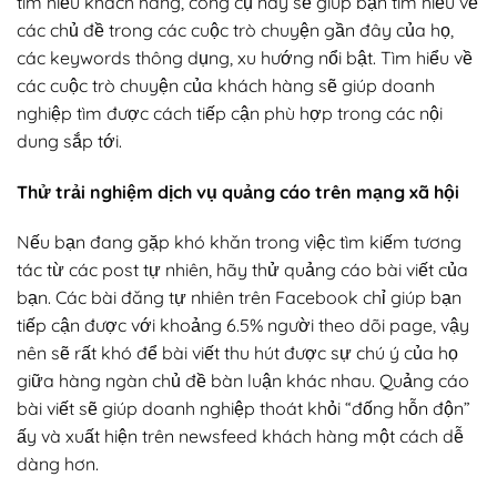
tìm hiểu khách hàng, công cụ này sẽ giúp bạn tìm hiểu về
các chủ đề trong các cuộc trò chuyện gần đây của họ,
các keywords thông dụng, xu hướng nổi bật. Tìm hiểu về
các cuộc trò chuyện của khách hàng sẽ giúp doanh
nghiệp tìm được cách tiếp cận phù hợp trong các nội
dung sắp tới.
Thử trải nghiệm dịch vụ quảng cáo trên mạng xã hội
Nếu bạn đang gặp khó khăn trong việc tìm kiếm tương
tác từ các post tự nhiên, hãy thử quảng cáo bài viết của
bạn. Các bài đăng tự nhiên trên Facebook chỉ giúp bạn
tiếp cận được với khoảng 6.5% người theo dõi page, vậy
nên sẽ rất khó để bài viết thu hút được sự chú ý của họ
giữa hàng ngàn chủ đề bàn luận khác nhau. Quảng cáo
bài viết sẽ giúp doanh nghiệp thoát khỏi “đống hỗn độn”
ấy và xuất hiện trên newsfeed khách hàng một cách dễ
dàng hơn.