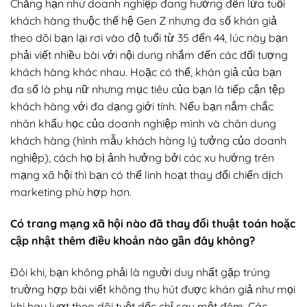
Chẳng hạn như doanh nghiệp đang hướng đến lứa tuổi
khách hàng thuộc thế hệ Gen Z nhưng đa số khán giả
theo dõi bạn lại rơi vào độ tuổi từ 35 đến 44, lúc này bạn
phải viết nhiều bài với nội dung nhắm đến các đối tượng
khách hàng khác nhau. Hoặc có thể, khán giả của bạn
đa số là phụ nữ nhưng mục tiêu của bạn là tiếp cận tệp
khách hàng với đa dạng giới tính. Nếu bạn nắm chắc
nhân khẩu học của doanh nghiệp mình và chân dung
khách hàng (hình mẫu khách hàng lý tưởng của doanh
nghiệp), cách họ bị ảnh hưởng bởi các xu hướng trên
mạng xã hội thì bạn có thể linh hoạt thay đổi chiến dịch
marketing phù hợp hơn.
Có trang mạng xã hội nào đã thay đổi thuật toán hoặc
cập nhật thêm điều khoản nào gần đây không?
Đôi khi, bạn không phải là người duy nhất gặp trúng
trường hợp bài viết không thu hút được khán giả như mọi
khi hay lượt theo dõi tuột dốc chỉ sau một đêm. Các