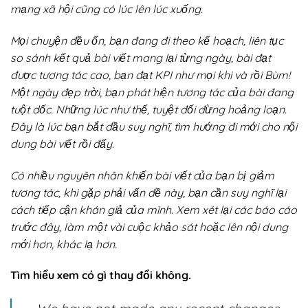
mạng xã hội cũng có lúc lên lúc xuống.
Mọi chuyện đều ổn, bạn đang đi theo kế hoạch, liên tục
so sánh kết quả bài viết mang lại từng ngày, bài đạt
được tương tác cao, bạn đạt KPI như mọi khi và rồi Bùm!
Một ngày đẹp trời, bạn phát hiện tương tác của bài đang
tuột dốc. Những lúc như thế, tuyệt đối đừng hoảng loạn.
Đây là lúc bạn bắt đầu suy nghĩ, tìm hướng đi mới cho nội
dung bài viết rồi đấy.
Có nhiều nguyên nhân khiến bài viết của bạn bị giảm
tương tác, khi gặp phải vấn đề này, bạn cần suy nghĩ lại
cách tiếp cận khán giả của mình. Xem xét lại các báo cáo
trước đây, làm một vài cuộc khảo sát hoặc lên nội dung
mới hơn, khác lạ hơn.
Tìm hiểu xem có gì thay đổi không.