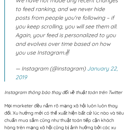
We have not made any recent changes
to feed ranking, and we never hide
posts from people you're following – if
you keep scrolling, you will see them all.
Again, your feed is personalized to you
and evolves over time based on how
you use Instagram.✌️
— Instagram (@instagram)
January 22,
2019
Instagram thông báo thay đổi về thuật toán trên Twitter
Mọi marketer đều nắm rõ mạng xã hội luôn luôn thay
đổi. Xu hướng mới có thể xuất hiện bất cứ lúc nào và tiêu
chuẩn mua sắm cũng như thuật toán tiếp cận khách
hàng trên mạng xã hội cũng bị ảnh hưởng bởi các xu