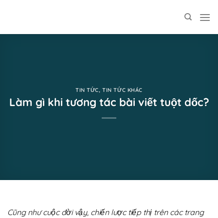
Skip
to
content
TIN TỨC
,
TIN TỨC KHÁC
Làm gì khi tương tác bài viết tuột dốc?
Cũng như cuộc đời vậy, chiến lược tiếp thị trên các trang