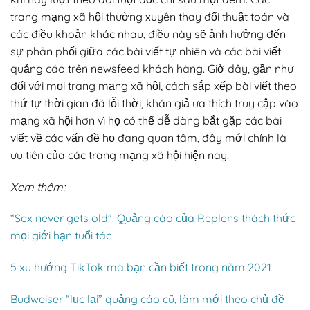
trang mạng xã hội thường xuyên thay đổi thuật toán và
các điều khoản khác nhau, điều này sẽ ảnh hưởng đến
sự phân phối giữa các bài viết tự nhiên và các bài viết
quảng cáo trên newsfeed khách hàng. Giờ đây, gần như
đối với mọi trang mạng xã hội, cách sắp xếp bài viết theo
thứ tự thời gian đã lỗi thời, khán giả ưa thích truy cập vào
mạng xã hội hơn vì họ có thể dễ dàng bắt gặp các bài
viết về các vấn đề họ đang quan tâm, đây mới chính là
ưu tiên của các trang mạng xã hội hiện nay.
Xem thêm:
“Sex never gets old”: Quảng cáo của Replens thách thức
mọi giới hạn tuổi tác
5 xu hướng TikTok mà bạn cần biết trong năm 2021
Budweiser “lục lại” quảng cáo cũ, làm mới theo chủ đề