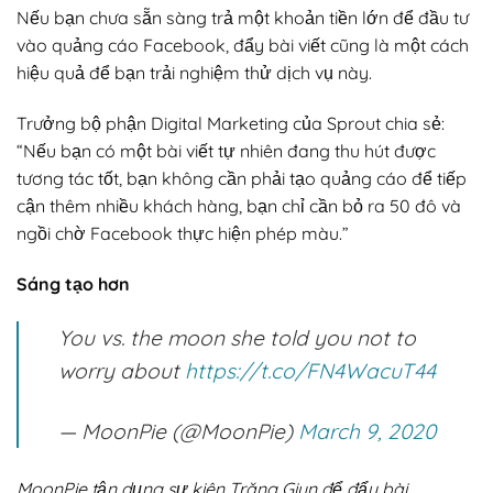
Nếu bạn chưa sẵn sàng trả một khoản tiền lớn để đầu tư
vào quảng cáo Facebook, đẩy bài viết cũng là một cách
hiệu quả để bạn trải nghiệm thử dịch vụ này.
Trưởng bộ phận Digital Marketing của Sprout chia sẻ:
“Nếu bạn có một bài viết tự nhiên đang thu hút được
tương tác tốt, bạn không cần phải tạo quảng cáo để tiếp
cận thêm nhiều khách hàng, bạn chỉ cần bỏ ra 50 đô và
ngồi chờ Facebook thực hiện phép màu.”
Sáng tạo hơn
You vs. the moon she told you not to
worry about
https://t.co/FN4WacuT44
— MoonPie (@MoonPie)
March 9, 2020
MoonPie tận dụng sự kiên Trăng Giun để đẩy bài