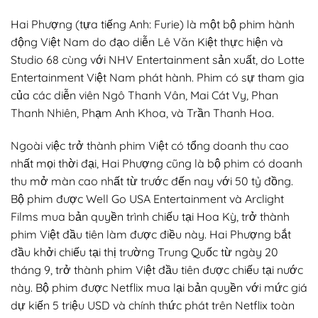
Hai Phượng (tựa tiếng Anh: Furie) là một bộ phim hành
động Việt Nam do đạo diễn Lê Văn Kiệt thực hiện và
Studio 68 cùng với NHV Entertainment sản xuất, do Lotte
Entertainment Việt Nam phát hành. Phim có sự tham gia
của các diễn viên Ngô Thanh Vân, Mai Cát Vy, Phan
Thanh Nhiên, Phạm Anh Khoa, và Trần Thanh Hoa.
Ngoài việc trở thành phim Việt có tổng doanh thu cao
nhất mọi thời đại, Hai Phượng cũng là bộ phim có doanh
thu mở màn cao nhất từ trước đến nay với 50 tỷ đồng.
Bộ phim được Well Go USA Entertainment và Arclight
Films mua bản quyền trình chiếu tại Hoa Kỳ, trở thành
phim Việt đầu tiên làm được điều này. Hai Phượng bắt
đầu khởi chiếu tại thị trường Trung Quốc từ ngày 20
tháng 9, trở thành phim Việt đầu tiên được chiếu tại nước
này. Bộ phim được Netflix mua lại bản quyền với mức giá
dự kiến 5 triệu USD và chính thức phát trên Netflix toàn