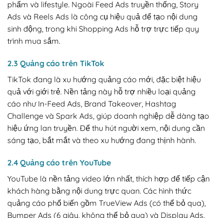
phẩm và lifestyle. Ngoài Feed Ads truyền thống, Story
Ads và Reels Ads là công cụ hiệu quả để tạo nội dung
sinh động, trong khi Shopping Ads hỗ trợ trực tiếp quy
trình mua sắm.
2.3 Quảng cáo trên TikTok
TikTok đang là xu hướng quảng cáo mới, đặc biệt hiệu
quả với giới trẻ. Nền tảng này hỗ trợ nhiều loại quảng
cáo như In-Feed Ads, Brand Takeover, Hashtag
Challenge và Spark Ads, giúp doanh nghiệp dễ dàng tạo
hiệu ứng lan truyền. Để thu hút người xem, nội dung cần
sáng tạo, bắt mắt và theo xu hướng đang thịnh hành.
2.4 Quảng cáo trên YouTube
YouTube là nền tảng video lớn nhất, thích hợp để tiếp cận
khách hàng bằng nội dung trực quan. Các hình thức
quảng cáo phổ biến gồm TrueView Ads (có thể bỏ qua),
Bumper Ads (6 giây, không thể bỏ qua) và Display Ads.