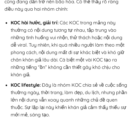
cũng đang dần trở nên bão hòa. Có thể thấy rõ ràng
điều này qua hai nhóm chính:
KOC hài hước, giải trí
:
Các KOC trong mảng này
thường có nội dung tương tự nhau, tập trung vào
những tình huống vui nhộn, thử thách hoặc nội dung
dễ viral. Tuy nhiên, khi quá nhiều người làm theo một
phong cách, nội dung mất đi sự khác biệt và khó giữ
chân khán giả lâu dài. Cá biệt một vài KOC tạo ra
những tiếng “ồn” không cần thiết gây khó chịu cho
khán giả.
KOC lifestyle
:
Đây là nhóm KOC chia sẻ về cuộc sống
thường ngày, thời trang, làm đẹp, du lịch, nhưng phần
lớn nội dung vẫn xoay quanh những chủ đề quen
thuộc. Sự lặp lại này khiến khán giả cảm thấy thiếu sự
mới mẻ, sáng tạo.