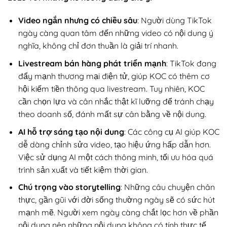
Video ngắn nhưng có chiều sâu
: Người dùng TikTok
ngày càng quan tâm đến những video có nội dung ý
nghĩa, không chỉ đơn thuần là giải trí nhanh.
Livestream bán hàng phát triển mạnh
: TikTok đang
đẩy mạnh thương mại điện tử, giúp KOC có thêm cơ
hội kiếm tiền thông qua livestream. Tuy nhiên, KOC
cần chọn lựa và cân nhắc thật kĩ lưỡng để tránh chạy
theo doanh số, đánh mất sự cân bằng về nội dung.
AI hỗ trợ sáng tạo nội dung
: Các công cụ AI giúp KOC
dễ dàng chỉnh sửa video, tạo hiệu ứng hấp dẫn hơn.
Việc sử dụng AI một cách thông minh, tối ưu hóa quá
trình sản xuất và tiết kiệm thời gian.
Chú trọng vào storytelling
: Những câu chuyện chân
thực, gần gũi với đời sống thường ngày sẽ có sức hút
mạnh mẽ. Người xem ngày càng chắt lọc hơn về phần
nội dung nên những nội dung không có tính thực tế,