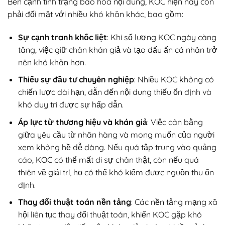
Bên cạnh tình trạng bão hòa nội dung, KOC hiện nay còn
phải đối mặt với nhiều khó khăn khác, bao gồm:
Sự cạnh tranh khốc liệt
: Khi số lượng KOC ngày càng
tăng, việc giữ chân khán giả và tạo dấu ấn cá nhân trở
nên khó khăn hơn.
Thiếu sự đầu tư chuyên nghiệp
: Nhiều KOC không có
chiến lược dài hạn, dẫn đến nội dung thiếu ổn định và
khó duy trì được sự hấp dẫn.
Áp lực từ thương hiệu và khán giả
: Việc cân bằng
giữa yêu cầu từ nhãn hàng và mong muốn của người
xem không hề dễ dàng. Nếu quá tập trung vào quảng
cáo, KOC có thể mất đi sự chân thật, còn nếu quá
thiên về giải trí, họ có thể khó kiếm được nguồn thu ổn
định.
Thay đổi thuật toán nền tảng
: Các nền tảng mạng xã
hội liên tục thay đổi thuật toán, khiến KOC gặp khó