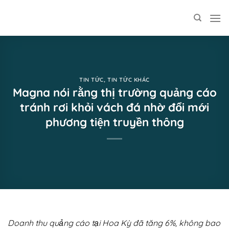
Skip
to
content
TIN TỨC
,
TIN TỨC KHÁC
Magna nói rằng thị trường quảng cáo
tránh rơi khỏi vách đá nhờ đổi mới
phương tiện truyền thông
Doanh thu quảng cáo tại Hoa Kỳ đã tăng 6%, không bao