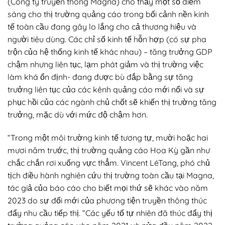
(Công ty truyền thông Magna) cho thấy một số điểm
sáng cho thị trường quảng cáo trong bối cảnh nền kinh
tế toàn cầu đang gây lo lắng cho cả thương hiệu và
người tiêu dùng. Các chỉ số kinh tế hỗn hợp (có sự pha
trộn của hệ thống kinh tế khác nhau) – tăng trưởng GDP
chậm nhưng liên tục, lạm phát giảm và thị trường việc
làm khá ổn định- đang được bù đắp bằng sự tăng
trưởng liên tục của các kênh quảng cáo mới nổi và sự
phục hồi của các ngành chủ chốt sẽ khiến thị trường tăng
trưởng, mặc dù với mức độ chậm hơn.
“Trong một môi trường kinh tế tương tự, mười hoặc hai
mươi năm trước, thị trường quảng cáo Hoa Kỳ gần như
chắc chắn rơi xuống vực thẳm. Vincent LéTang, phó chủ
tịch điều hành nghiên cứu thị trường toàn cầu tại Magna,
tác giả của báo cáo cho biết mọi thứ sẽ khác vào năm
2023 do sự đổi mới của phương tiện truyền thông thúc
đẩy nhu cầu tiếp thị. “Các yếu tố tự nhiên đã thúc đẩy thị