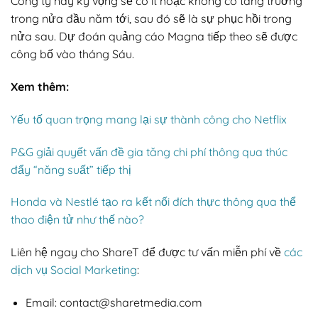
Công ty này kỳ vọng sẽ có ít hoặc không có tăng trưởng
trong nửa đầu năm tới, sau đó sẽ là sự phục hồi trong
nửa sau. Dự đoán quảng cáo Magna tiếp theo sẽ được
công bố vào tháng Sáu.
Xem thêm:
Yếu tố quan trọng mang lại sự thành công cho Netflix
P&G giải quyết vấn đề gia tăng chi phí thông qua thúc
đẩy “năng suất” tiếp thị
Honda và Nestlé tạo ra kết nối đích thực thông qua thể
thao điện tử như thế nào?
Liên hệ ngay cho ShareT để được tư vấn miễn phí về
các
dịch vụ Social Marketing
:
Email: contact@sharetmedia.com