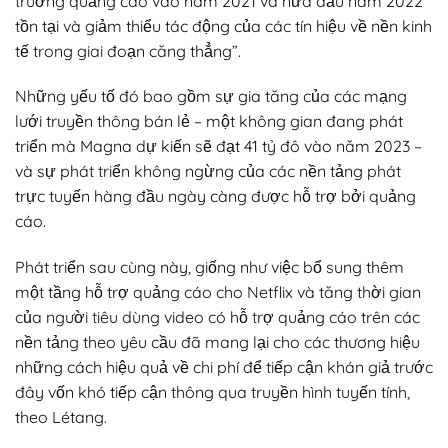
trường quảng cáo vào năm 2021 và nửa đầu năm 2022
tồn tại và giảm thiểu tác động của các tín hiệu về nền kinh
tế trong giai đoạn căng thẳng”.
Những yếu tố đó bao gồm sự gia tăng của các mạng
lưới truyền thông bán lẻ – một không gian đang phát
triển mà Magna dự kiến sẽ đạt 41 tỷ đô vào năm 2023 –
và sự phát triển không ngừng của các nền tảng phát
trực tuyến hàng đầu ngày càng được hỗ trợ bởi quảng
cáo.
Phát triển sau cùng này, giống như việc bổ sung thêm
một tầng hỗ trợ quảng cáo cho Netflix và tăng thời gian
của người tiêu dùng video có hỗ trợ quảng cáo trên các
nền tảng theo yêu cầu đã mang lại cho các thương hiệu
những cách hiệu quả về chi phí để tiếp cận khán giả trước
đây vốn khó tiếp cận thông qua truyền hình tuyến tính,
theo Létang.